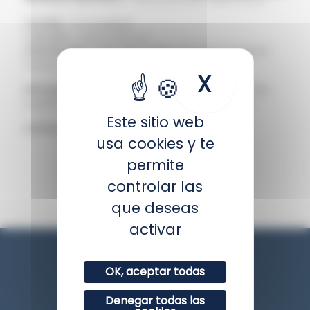
Familia :
Carangidae
Tamaño :
Hasta 120 cm
Distribución :
Mar Rojo, Indo-Pacífico tropical
Oeste y central
X
Ocultar 
Biología :
Suele vivir al borde del litoral, donde
puede convivir con especies más grandes.
Este sitio web
Estatus IUCN :
Preocupación menor
usa cookies y te
permite
VOLVER
controlar las
que deseas
activar
OK, aceptar todas
Denegar todas las