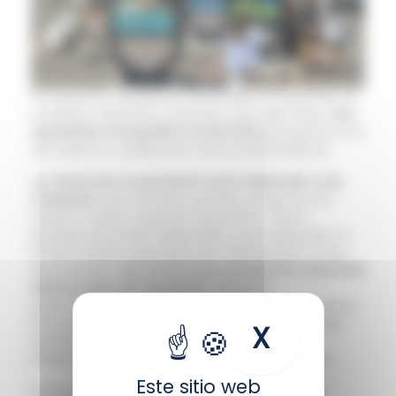
El Aquarium de Biarritz se exhibe a lo grande en
el paseo marítimo. Durante unos diez días,
una
exposición fotográfica al aire libre
presenta a 10
de nuestros residentes más emblemáticos.
La mitad de la exposición está dedicada a las
medusas
, que también puedes observar en
nuestro nuevo espacio expositivo. Cinco
paneles les están dedicados, para descubrir a
fondo a estos animales tan misteriosos como
fascinantes.
Los otros cinco presentan especies
destacadas del Aquarium
, desde el
espectacular tiburón martillo hasta la traviesa
foca gris, pasando por la majestuosa tortuga
X
Ocultar 
verde, el mandarin de vivos colores y el
elegante pez mariposa de bandas cobrizas.
Este sitio web
Cada especie va acompañada de un texto