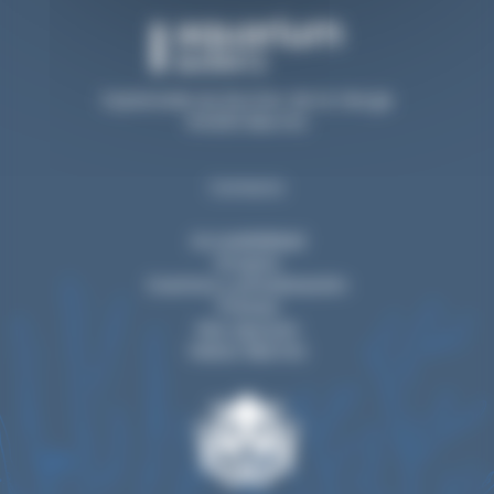
Esplanade du Rocher de la Vierge
64200 Biarritz
Contacto
Accesibilidad
Grupos
Eventos y privatización
Prensa
Nos apoyan
Visitar Biarritz