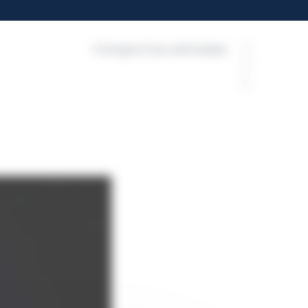
Compra tus entradas
FR
EN
ES
EU