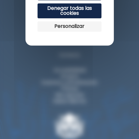
Denegar todas las
cookies
Personalizar
Esplanade du Rocher de la Vierge
64200 Biarritz
Contacto
Accesibilidad
Grupos
Eventos y privatización
Prensa
Nos apoyan
Visitar Biarritz