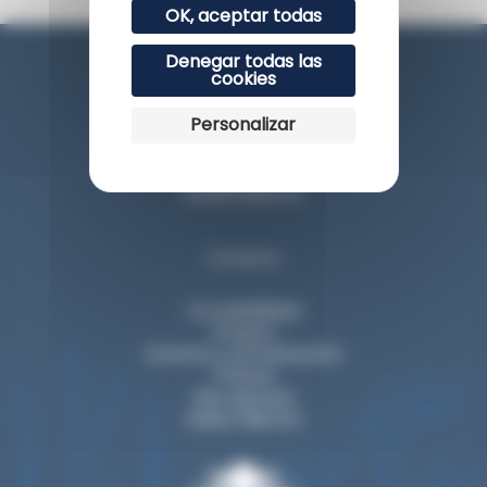
OK, aceptar todas
Denegar todas las
cookies
Personalizar
Esplanade du Rocher de la Vierge
64200 Biarritz
Contacto
Accesibilidad
Grupos
Eventos y privatización
Prensa
Nos apoyan
Visitar Biarritz