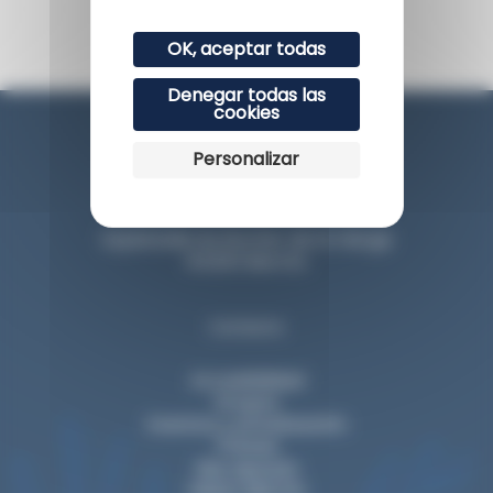
OK, aceptar todas
Denegar todas las
cookies
Personalizar
Esplanade du Rocher de la Vierge
64200 Biarritz
Contacto
Accesibilidad
Grupos
Eventos y privatización
Prensa
Nos apoyan
Visitar Biarritz