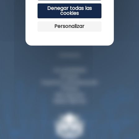
Denegar todas las
cookies
Personalizar
Esplanade du Rocher de la Vierge
64200 Biarritz
Contacto
Accesibilidad
Grupos
Eventos y privatización
Prensa
Nos apoyan
Visitar Biarritz