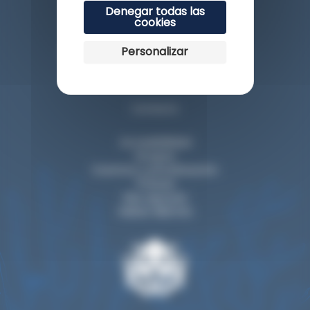
Denegar todas las
cookies
Personalizar
Esplanade du Rocher de la Vierge
64200 Biarritz
Contacto
Accesibilidad
Grupos
Eventos y privatización
Prensa
Nos apoyan
Visitar Biarritz