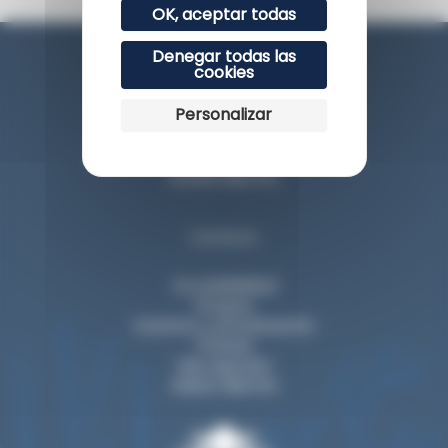
OK, aceptar todas
Denegar todas las
cookies
Personalizar
Esplanade du Rocher de la Vierge
64200 Biarritz
Contacto
Accesibilidad
Grupos
Eventos y privatización
Prensa
Nos apoyan
Visitar Biarritz