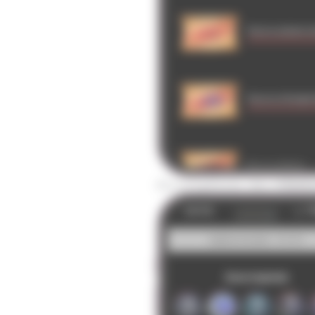
Accomplissez des
missi