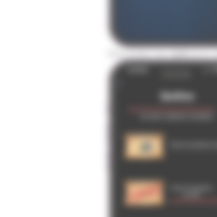
Répondez aux
quiz
pour t