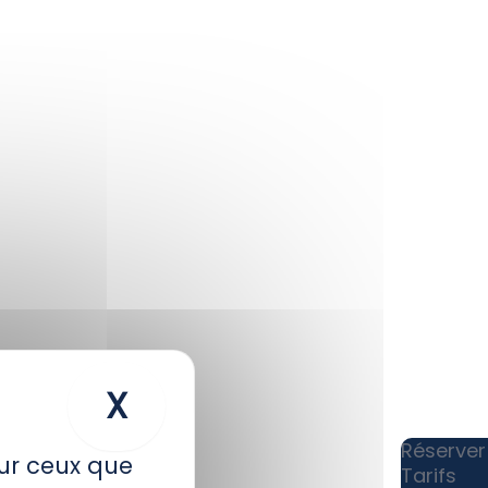
X
Masquer le bandeau
our débloquer des
Réserver
sur ceux que
Tarifs