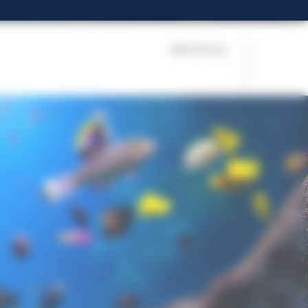
Billetterie
FR
EN
ES
EU