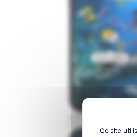
Scannez
les espèces prés
informations exclusives 
Ce site uti