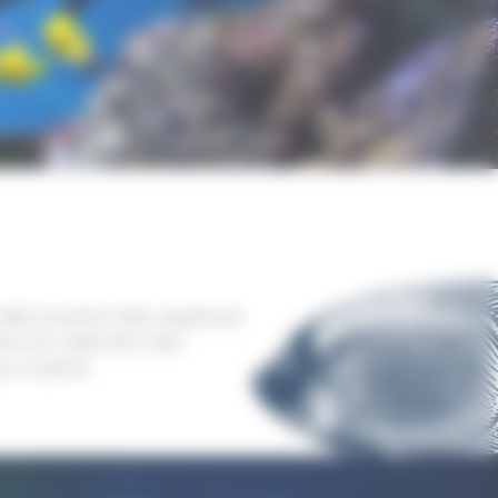
a découverte des espèces
et en relevant des
ux marins.