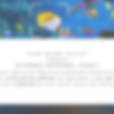
Accueil
>
Ma visite
>
Aquazoom
Aquazoom
SCANNEZ, APPRENEZ, JOUEZ !
oom, découvrez l’Aquarium autrement. Partez à l
 en
scannant les animaux
, en répondant à des
quiz
 votre
collection
et votre savoir autour des anima