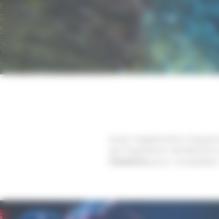
Avec l’application Aquaz
de l’Aquarium de Biarritz
missions
pour compléter