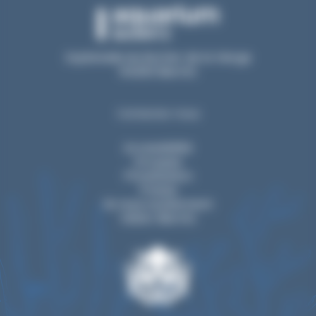
Esplanade du Rocher de la Vierge
64200 Biarritz
Contactez-nous
Accessibilité
Groupes
Privatisation
Presse
Ils nous soutiennent
Visiter Biarritz