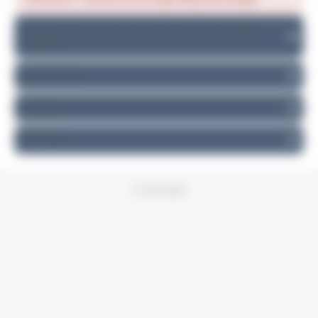
Accès poussettes et personnes à mobilité
réduite
En voiture
En bus
En train
À voir aussi