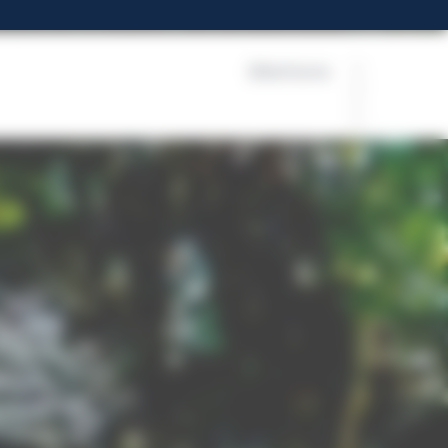
Billetterie
FR
 3 km de l'Aquarium
EN
ES
EU