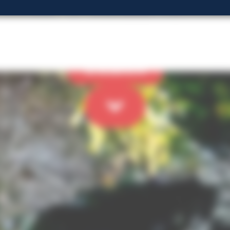
iné
Aquarium + Cité de l'Océan
À partir de 6 ans
À
LE COMBINÉ