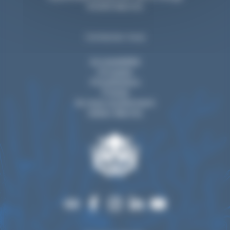
64200 Biarritz
Contactez-nous
Accessibilité
Groupes
Privatisation
Presse
Ils nous soutiennent
Visiter Biarritz