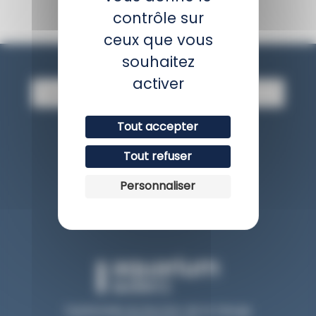
contrôle sur
ceux que vous
Newsletter
souhaitez
activer
E
-
m
Tout accepter
a
JE M'INSCRIS
i
Tout refuser
l
Personnaliser
Avis client
Esplanade du Rocher de la Vierge