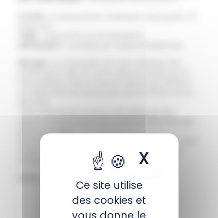
Famille :
Cassiopeidae (méduses cassiopées, 10
espèces)
Taille :
Jusqu’à 15 cm de diamètre
Distribution :
Caraïbes et côtes brésiliennes
Biologie :
La cassiopée est une méduse très
particulière, elle vit retournée et posée sur le
fond sableux. Elle se nourrit sans trop d’effort
en capturant les particules qui tombent entre
ses bras.
Tout comme les coraux, elle héberge des
algues symbiotiques afin d’obtenir de l’énergie
grâce au soleil.
Elle est capable d’émettre des “grenades”, des
amas de cellules urticantes pour brûler ses
X
Masquer 
prédateurs à distance.
Statut UICN :
Préoccupation mineure
Ce site utilise
des cookies et
RETOUR
vous donne le