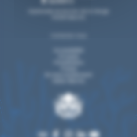
Esplanade du Rocher de la Vierge
64200 Biarritz
Contactez-nous
Accessibilité
Groupes
Privatisation
Presse
Ils nous soutiennent
Visiter Biarritz