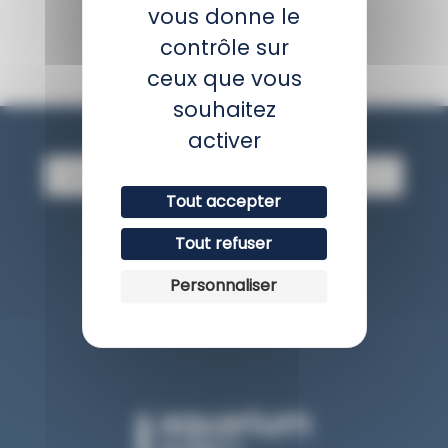
RETOUR
vous donne le
contrôle sur
ceux que vous
souhaitez
Newsletter
activer
E
-
Tout accepter
m
a
JE M'INSCRIS
Tout refuser
i
l
Personnaliser
Avis client