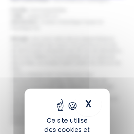
Famille :
Stomolophidae
Taille :
Jusqu’à 18 cm
Distribution :
Océan Atlantique Ouest et
Pacifique Est
Biologie :
Son nom vient de sa ressemblance
avec un boulet de canon. Sa cloche en forme
de dôme peut atteindre les 25 cm de diamètre…
Ses bras l’aident à la propulser et à capturer
des proies. La couleur peut varier du marron au
bleu.
Cette méduse est connue pour ses
déplacements rapides. Elle s’alimente de
zooplancton et est elle-même la principale
source alimentaire de la tortue luth. Sa
reproduction peut se faire de façon sexuée et
X
Masquer 
asexuée.
Elle est appréciée par les asiatiques qui la
dégustent en salade.
Ce site utilise
Piqûre peu urticante.
des cookies et