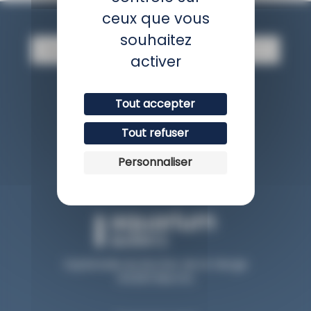
Newsletter
ceux que vous
souhaitez
E
-
activer
m
a
JE M'INSCRIS
i
Tout accepter
l
Tout refuser
Avis client
Personnaliser
Esplanade du Rocher de la Vierge
64200 Biarritz