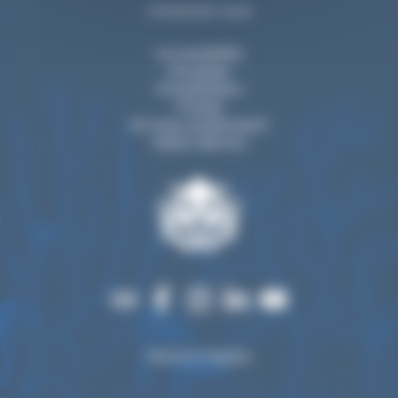
Contactez-nous
Accessibilité
Groupes
Privatisation
Presse
Ils nous soutiennent
Visiter Biarritz
Mentions légales