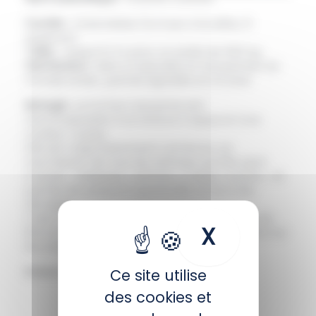
Famille :
Cheloniidae (tortues à écailles, 6
espèces)
Taille :
Jusqu’à 2 m pour un poids de 500 kg
Distribution :
Mers tropicales et tempérées du
monde entier, parfois signalée en Écosse
Biologie :
La tortue caouanne est
reconnaissable à sa stature trapue et à sa
couleur rousse.
Elle est majoritairement carnivore, se
nourrissant de tous les animaux qu’elle peut
trouver : méduses, calmars, crabes, oursins… et
parfois de poissons quand elle arrive à les
attraper.
C’est l’espèce de tortue la plus commune du
X
Masquer 
littoral français, il lui arrive même de pondre sur
les plages de Méditerranée.
Statut UICN :
Vulnérable
Ce site utilise
des cookies et
RETOUR