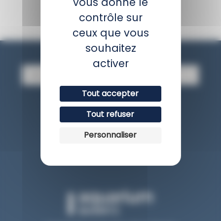
vous donne le
contrôle sur
ceux que vous
Newsletter
souhaitez
activer
E
-
m
Tout accepter
a
JE M'INSCRIS
i
Tout refuser
l
Personnaliser
Avis client