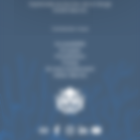
Esplanade du Rocher de la Vierge
64200 Biarritz
Contactez-nous
Accessibilité
Groupes
Privatisation
Presse
Ils nous soutiennent
Visiter Biarritz