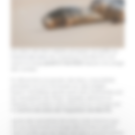
Les deux derniers bébés phoques recueillis au
Centre de soins
de l’Aquarium de Biarritz ont
repris le large
jeudi 12 mai 2022
depuis une plage
des Landes.
En décembre et janvier derniers, cinq bébés
phoques se sont échoués sur des plages
basco-landaises après avoir été malmenés par
les tempêtes de l’hiver. Épuisés, dénutris et
blessés, ils avaient alors été pris en charge par
le
Centre de soins de l’Aquarium de Biarritz
.
Après des semaines de soins, trois d’entre eux
ont pu reprendre le large dès le mercredi 23
mars tandis que les deux derniers pensionnaires