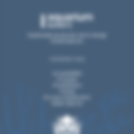
Esplanade du Rocher de la Vierge
64200 Biarritz
Contactez-nous
Accessibilité
Groupes
Privatisation
Presse
Ils nous soutiennent
Visiter Biarritz