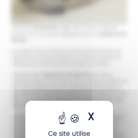
La jeune
Sylvestrine
, âgée de 12 ans, a donné
naissance à un petit
phoque
dans la
soirée du 19
février
.
Ce bébé, encore dans sa fourrure blanche de
naissance, se porte bien et 9 heures après sa
naissance, a commencé à téter sa mère.
L’équipe de l’
Aquarium de Biarritz
est donc
rassurée que ce contact entre mère et bébé se
soit bien passé car une naissance est toujours
très délicate dans les aquariums. Un gars ou une
fille ? Le suspense demeurera jusqu’au sevrage
(dans 20 jours environ).
X
Masquer 
Le jeune phoque et sa mère restent sous haute
surveillance, mais les visiteurs pourront suivre
son évolution, en temps réel au travers d’un
Ce site utilise
écran installé dans l’Aquarium de Biarritz. Cette