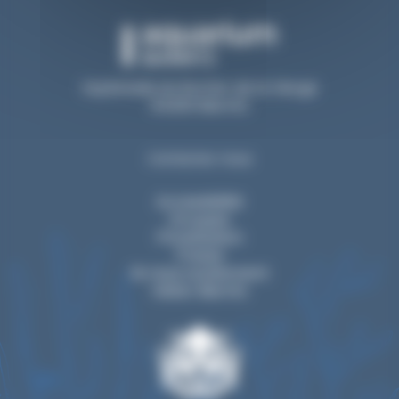
Esplanade du Rocher de la Vierge
64200 Biarritz
Contactez-nous
Accessibilité
Groupes
Privatisation
Presse
Ils nous soutiennent
Visiter Biarritz