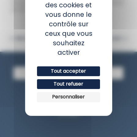
évolution est très impressionnante car le bébé
des cookies et
grossit de plus d’un kilo par jour.
vous donne le
contrôle sur
ceux que vous
PRÉCÉDENT
SUIVANT
souhaitez
activer
Newsletter
E
Tout accepter
-
m
Tout refuser
a
JE M'INSCRIS
i
Personnaliser
l
Avis client